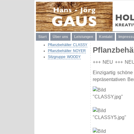
Start
Über uns
Leistungen
Kontakt
Impress
Pflanzbehälter CLASSY
Pflanzbeh
Pflanzbehälter NOYER
Sitzgruppe WOODY
+++ NEU +++ NE
Einzigartig schöne
repräsentativen Be