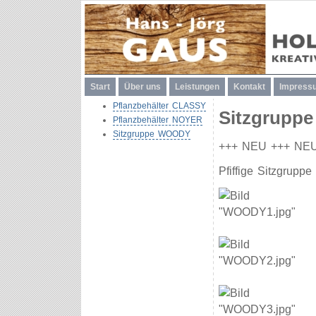
Start
Über uns
Leistungen
Kontakt
Impress
Pflanzbehälter CLASSY
Sitzgrupp
Pflanzbehälter NOYER
Sitzgruppe WOODY
+++ NEU +++ NE
Pfiffige Sitzgrupp