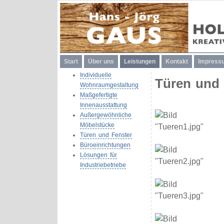
Start
Über uns
Leistungen
Kontakt
Impress
Individuelle
Türen und 
Wohnraumgestaltung
Maßgefertigte
Innenausstattung
Außergewöhnliche
Möbelstücke
Türen und Fenster
Büroeinrichtungen
Lösungen für
Industriebetriebe