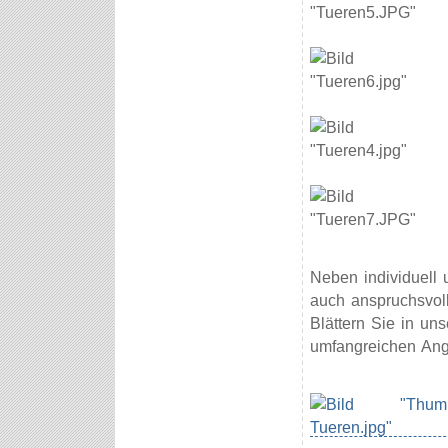
Neben individuell 
auch anspruchsvol
Blättern Sie in u
umfangreichen Ang